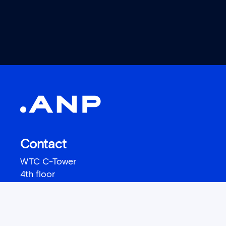
Contact
WTC C-Tower
4th floor
Prinses Beatrixlaan 582
2595 BM Den Haag
+ 31 (0) 70 41 41 111