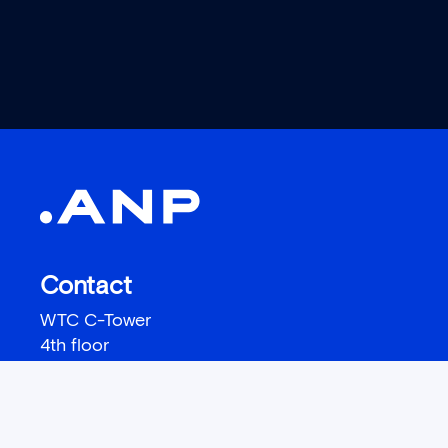
Contact
WTC C-Tower
4th floor
Prinses Beatrixlaan 582
2595 BM Den Haag
+ 31 (0) 70 41 41 111